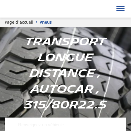
Page d'accueil
Pneus
Transport
Longue
Distance ,
Autocar ,
315/80R22.5