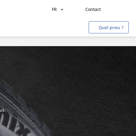
FR
Contact
Transport de marchandises
Quel pneu ?
Transport de personnes
Agriculture
Construction & Industrie
Mines & Carrières
Aviation
Métro
Auto & SUV
us.
Moto & scooter