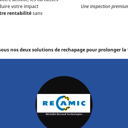
Une inspection premiu
uire votre impact
re rentabilité
sans
sous nos deux solutions de rechapage pour prolonger la v