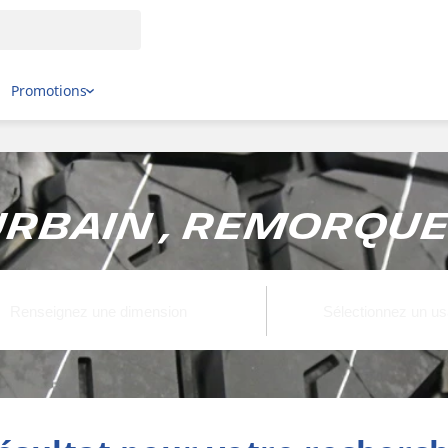
Promotions
rbain , Remorque ,