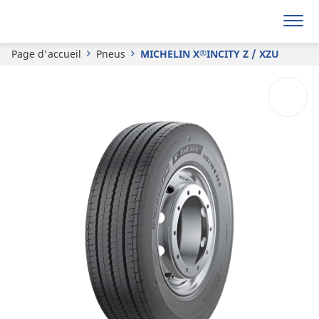
®
MICHELIN
X
INCITY Z / XZU
Page d'accueil
Pneus
MICHELIN X
INCITY Z / XZU
®