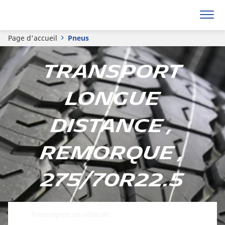
Page d'accueil
Pneus
Transport
Longue
Distance ,
Remorque ,
275/70R22.5