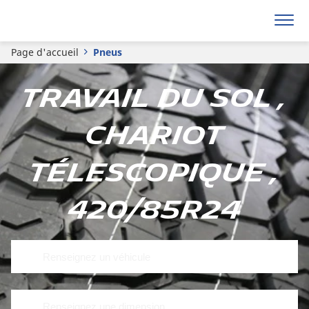
Page d'accueil
Pneus
Travail du sol ,
Chariot
télescopique ,
420/85R24