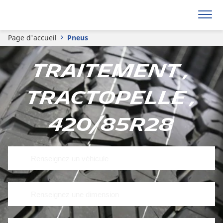
Page d'accueil
Pneus
Traitement ,
Tractopelle ,
420/85R28