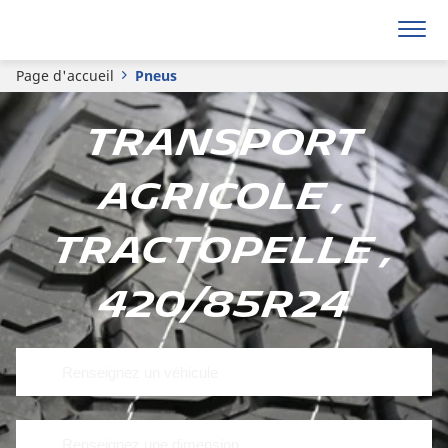
Page d'accueil
Pneus
Transport
Agricole ,
Tractopelle ,
420/85R24