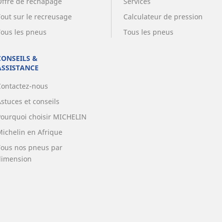
Offre de rechapage
Services
Tout sur le recreusage
Calculateur de pression
Tous les pneus
Tous les pneus
CONSEILS &
ASSISTANCE
Contactez-nous
stuces et conseils
Pourquoi choisir MICHELIN
Michelin en Afrique
Tous nos pneus par
dimension