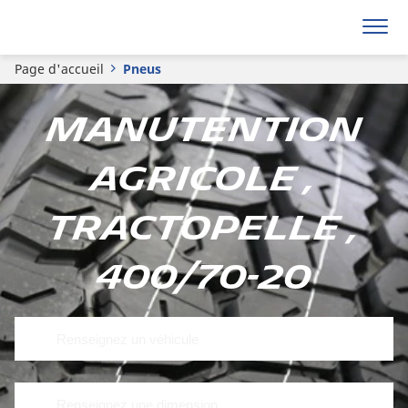
Page d'accueil
Pneus
Manutention
Agricole ,
Tractopelle ,
400/70-20