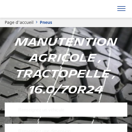
Page d'accueil
Pneus
Manutention
Agricole ,
Tractopelle ,
16.0/70R24