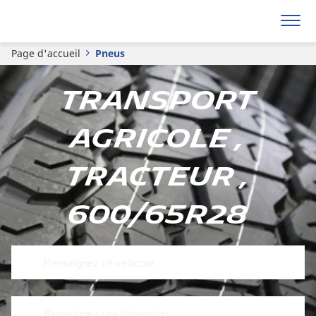
Page d'accueil
Pneus
Transport
Agricole ,
Tracteur ,
600/65R28