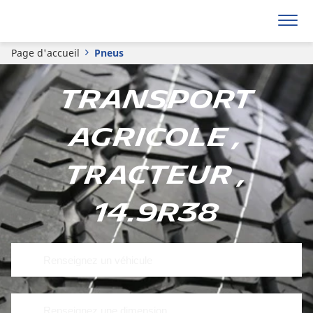
Page d'accueil
Pneus
Transport
Agricole ,
Tracteur ,
14.9R38