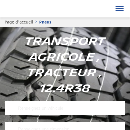
Page d'accueil
Pneus
Transport
Agricole ,
Tracteur ,
12.4R38