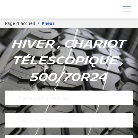
Page d'accueil
Pneus
Hiver , Chariot
télescopique ,
500/70R24