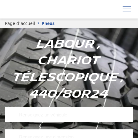
Page d'accueil
Pneus
Labour ,
Chariot
télescopique ,
440/80R24