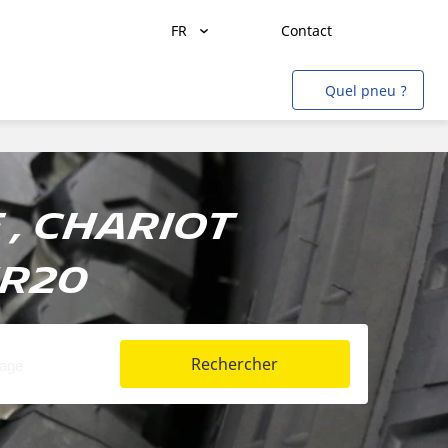
FR
Contact
Transport de marchandises
Quel pneu ?
Transport de personnes
Agriculture
Construction & Industrie
, Chariot
Mines & Carrières
5R20
Aviation
Métro
Auto & SUV
Rechercher
Moto & scooter