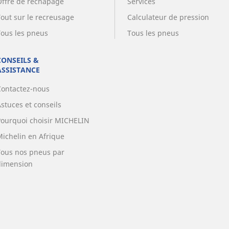
Offre de rechapage
Services
Tout sur le recreusage
Calculateur de pression
Tous les pneus
Tous les pneus
CONSEILS &
ASSISTANCE
Contactez-nous
stuces et conseils
Pourquoi choisir MICHELIN
Michelin en Afrique
Tous nos pneus par
dimension