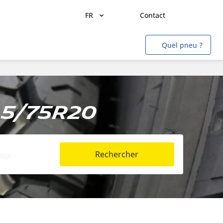
FR
Contact
Transport de marchandises
Quel pneu ?
Transport de personnes
Agriculture
Construction & Industrie
.5/75R20
Mines & Carrières
Aviation
Rechercher
Métro
Auto & SUV
Moto & scooter