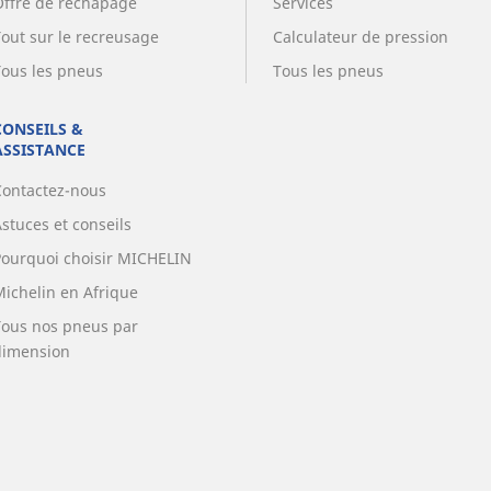
Offre de rechapage
Services
Tout sur le recreusage
Calculateur de pression
Tous les pneus
Tous les pneus
CONSEILS &
ASSISTANCE
Contactez-nous
stuces et conseils
Pourquoi choisir MICHELIN
Michelin en Afrique
Tous nos pneus par
dimension