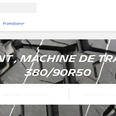
Promotions
t , Machine de tr
380/90R50