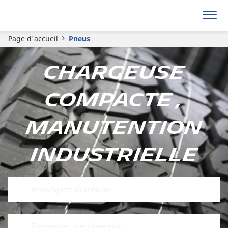
Page d'accueil
Pneus
Chargeuse
compacte ,
Manutention
Industrielle