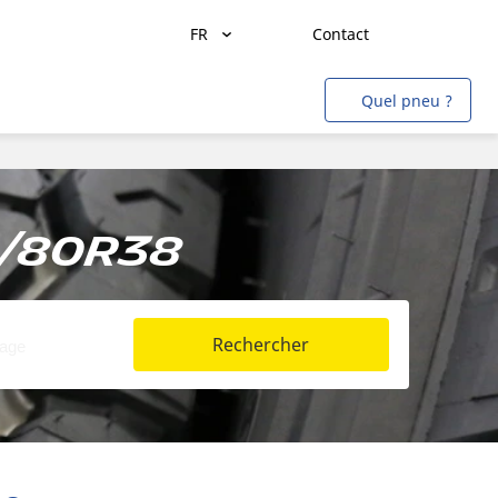
FR
Contact
Transport de marchandises
Quel pneu ?
Transport de personnes
Agriculture
Construction & Industrie
0/80R38
Mines & Carrières
Aviation
Rechercher
Métro
Auto & SUV
Moto & scooter