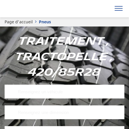
Page d'accueil
Pneus
Traitement ,
Tractopelle ,
420/85R28