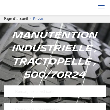
Page d'accueil
Pneus
Manutention
Industrielle ,
Tractopelle ,
500/70R24