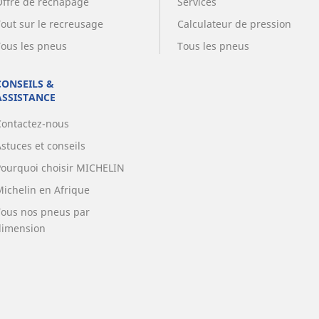
Offre de rechapage
Services
Tout sur le recreusage
Calculateur de pression
Tous les pneus
Tous les pneus
CONSEILS &
ASSISTANCE
Contactez-nous
stuces et conseils
Pourquoi choisir MICHELIN
Michelin en Afrique
Tous nos pneus par
dimension