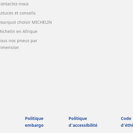
Contactez-nous
stuces et conseils
Pourquoi choisir MICHELIN
Michelin en Afrique
Tous nos pneus par
dimension
Politique
Politique
Code
embargo
d’accessibilité
d'éth