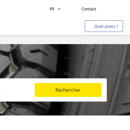
FR
Contact
Transport de marchandises
Quel pneu ?
Transport de personnes
Agriculture
Construction & Industrie
Mines & Carrières
Aviation
Rechercher
Métro
Auto & SUV
Moto & scooter