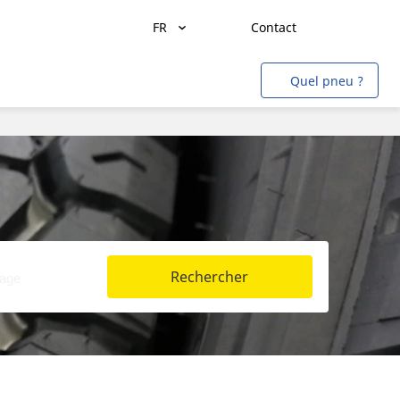
FR
Contact
Transport de marchandises
Quel pneu ?
Transport de personnes
Agriculture
Construction & Industrie
Mines & Carrières
Aviation
Rechercher
Métro
Auto & SUV
Moto & scooter