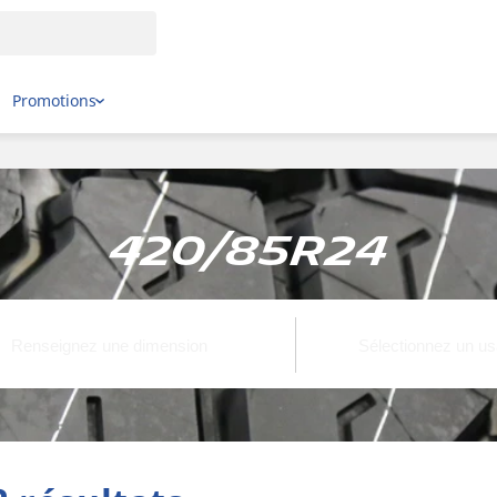
Promotions
420/85R24