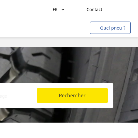
FR
Contact
Transport de marchandises
Quel pneu ?
Transport de personnes
Agriculture
Construction & Industrie
Mines & Carrières
Aviation
Rechercher
Métro
Auto & SUV
Moto & scooter