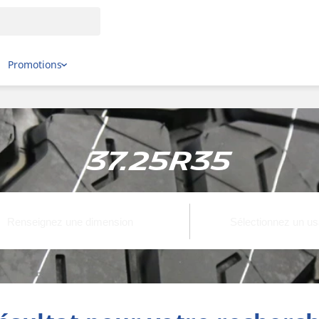
Promotions
37.25R35