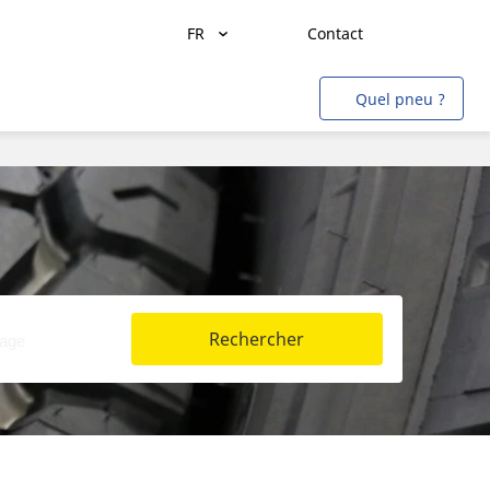
FR
Contact
Transport de marchandises
Quel pneu ?
Transport de personnes
Agriculture
Construction & Industrie
Mines & Carrières
Aviation
Rechercher
Métro
Auto & SUV
Moto & scooter