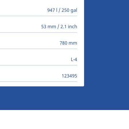
947 l / 250 gal
53 mm / 2.1 inch
780 mm
L-4
123495