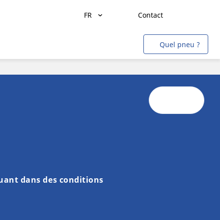
FR
Contact
Transport de marchandises
Quel pneu ?
Transport de personnes
Agriculture
Construction & Industrie
Mines & Carrières
Aviation
Métro
Auto & SUV
uant dans des conditions
Moto & scooter