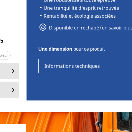
Une robustesse à toute épreuve
Une tranquilité d'esprit retrouvée
Rentabilité et écologie associées
Disponible en rechapé (en savoir plu
MICHELIN X WORKS HD Z (22.5)
/
2
Une dimension
pour ce produit
oteur
Informations techniques