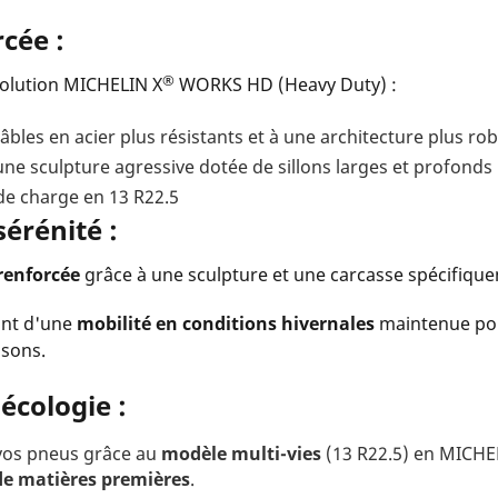
cée :
®
 solution MICHELIN X
WORKS HD (Heavy Duty) :
bles en acier plus résistants et à une architecture plus ro
une sculpture agressive dotée de sillons larges et profonds
de charge en 13 R22.5
érénité :
renforcée
grâce à une sculpture et une carcasse spécifiqu
ant d'une
mobilité en conditions hivernales
maintenue
po
isons.
écologie :
 vos pneus grâce au
modèle multi-vies
(13 R22.5) en MICHE
de matières premières
.