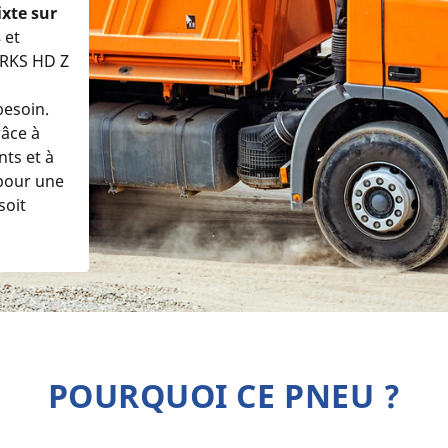
xte sur
s
et
KS HD Z
besoin.
râce à
nts et à
 pour une
soit
POURQUOI CE PNEU ?