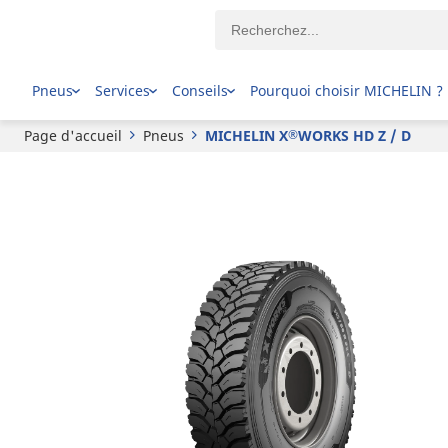
®
MICHELIN
X
WORKS HD Z / D
Pneus
Services
Conseils
Pourquoi choisir MICHELIN ?
Page d'accueil
Pneus
MICHELIN X
WORKS HD Z / D
®