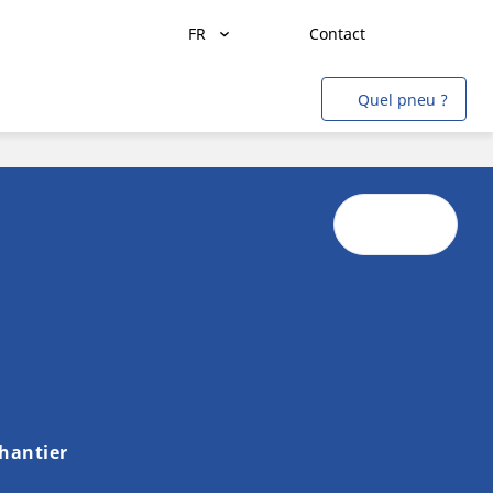
FR
Contact
Transport de marchandises
Quel pneu ?
Transport de personnes
Agriculture
Construction & Industrie
Mines & Carrières
Aviation
Métro
Auto & SUV
Moto & scooter
hantier