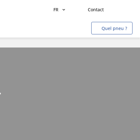
FR
Contact
Transport de marchandises
Quel pneu ?
Transport de personnes
Agriculture
Construction & Industrie
Mines & Carrières
Aviation
s
Métro
Auto & SUV
Moto & scooter