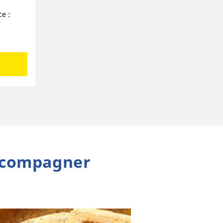
e :
accompagner