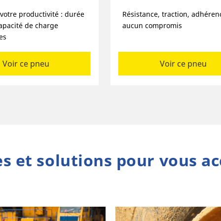
votre productivité : durée
Résistance, traction, adhérenc
capacité de charge
aucun compromis
es
Voir ce pneu
Voir ce pneu
es et solutions pour vous 