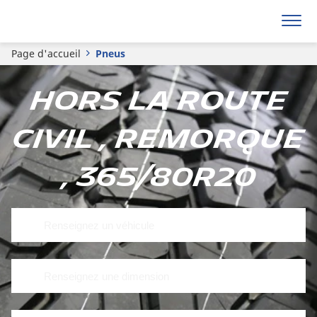
Page d'accueil
Pneus
Hors la route
civil , Remorque
, 365/80R20