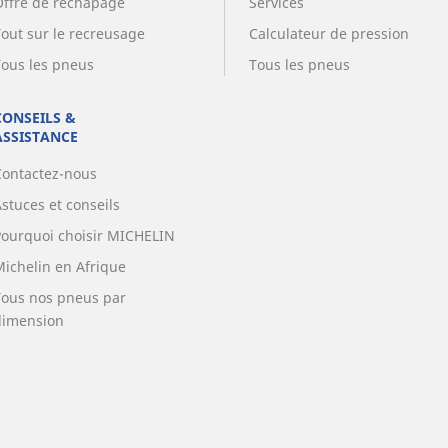
Offre de rechapage
Services
Tout sur le recreusage
Calculateur de pression
Tous les pneus
Tous les pneus
CONSEILS &
ASSISTANCE
Contactez-nous
stuces et conseils
Pourquoi choisir MICHELIN
Michelin en Afrique
Tous nos pneus par
dimension