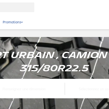
Promotions
 Urbain , Camion
315/80R22.5