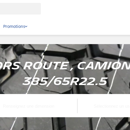
Promotions
ors route , Camion
385/65R22.5