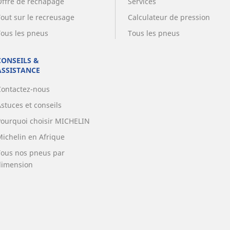
Offre de rechapage
Services
Tout sur le recreusage
Calculateur de pression
Tous les pneus
Tous les pneus
CONSEILS &
ASSISTANCE
Contactez-nous
stuces et conseils
Pourquoi choisir MICHELIN
Michelin en Afrique
Tous nos pneus par
dimension