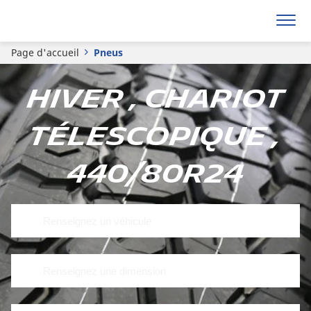
Page d'accueil
Pneus
Hiver , Chariot
télescopique ,
440/80R24