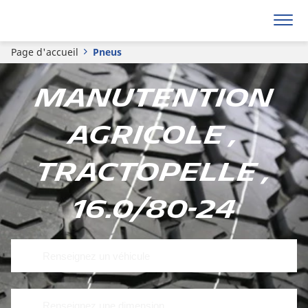
Page d'accueil
Pneus
Manutention
Agricole ,
Tractopelle ,
16.0/80-24