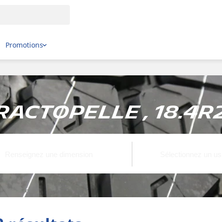
Promotions
ractopelle , 18.4R