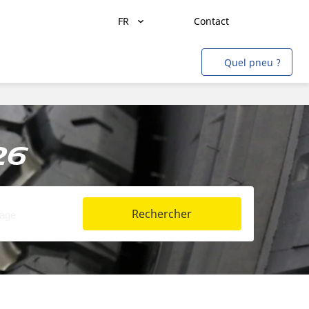
FR
Contact
Transport de marchandises
Quel pneu ?
Transport de personnes
Agriculture
Construction & Industrie
26
Mines & Carrières
Aviation
Rechercher
Métro
Auto & SUV
Moto & scooter