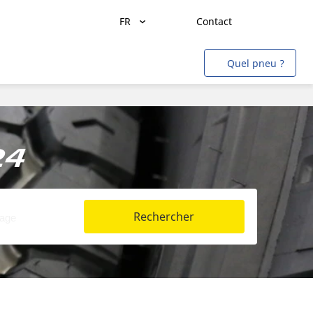
FR
Contact
Transport de marchandises
Quel pneu ?
Transport de personnes
Agriculture
Construction & Industrie
24
Mines & Carrières
Aviation
Rechercher
Métro
Auto & SUV
Moto & scooter