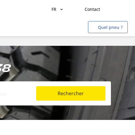
FR
Contact
Transport de marchandises
Quel pneu ?
Transport de personnes
Agriculture
Construction & Industrie
38
Mines & Carrières
Aviation
Rechercher
Métro
Auto & SUV
Moto & scooter