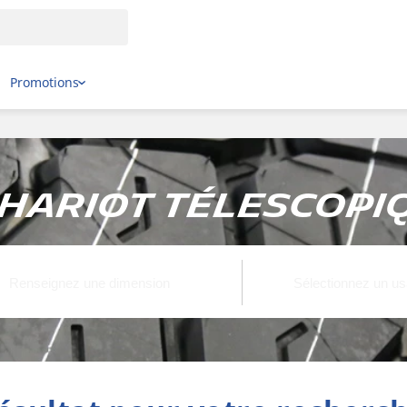
Promotions
Chariot télescopiq