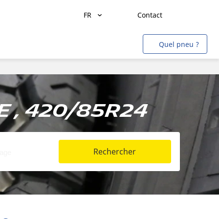
FR
Contact
Transport de marchandises
Quel pneu ?
Transport de personnes
Agriculture
Construction & Industrie
 , 420/85R24
Mines & Carrières
Aviation
Rechercher
Métro
Auto & SUV
Moto & scooter