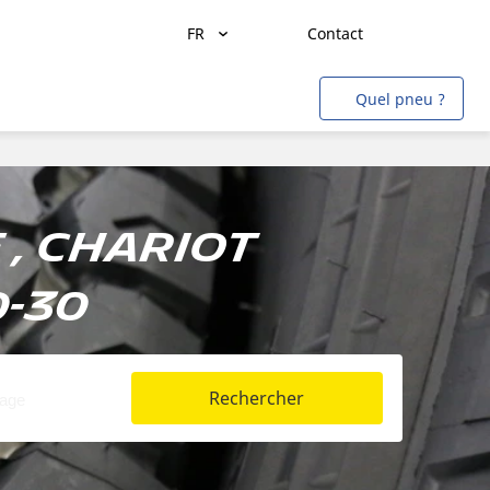
FR
Contact
Transport de marchandises
Quel pneu ?
Transport de personnes
Agriculture
Construction & Industrie
, Chariot
Mines & Carrières
0-30
Aviation
Métro
Auto & SUV
Rechercher
Moto & scooter