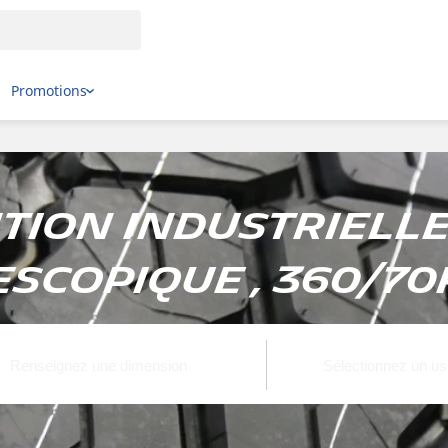
Promotions
ion Industrielle 
escopique , 360/70R