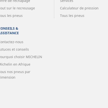
Offre de rechapage
Services
Tout sur le recreusage
Calculateur de pression
Tous les pneus
Tous les pneus
CONSEILS &
ASSISTANCE
Contactez-nous
stuces et conseils
Pourquoi choisir MICHELIN
Michelin en Afrique
Tous nos pneus par
dimension