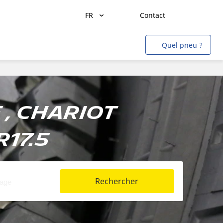
FR
Contact
Transport de marchandises
Quel pneu ?
Transport de personnes
Agriculture
Construction & Industrie
, Chariot
Mines & Carrières
17.5
Aviation
Métro
Auto & SUV
Rechercher
Moto & scooter