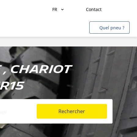
FR
Contact
Transport de marchandises
Quel pneu ?
Transport de personnes
Agriculture
Construction & Industrie
, Chariot
Mines & Carrières
5R15
Aviation
Métro
Auto & SUV
Rechercher
Moto & scooter