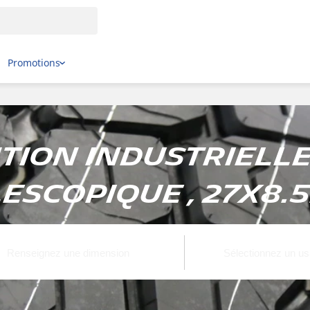
Promotions
ion Industrielle 
escopique , 27x8.