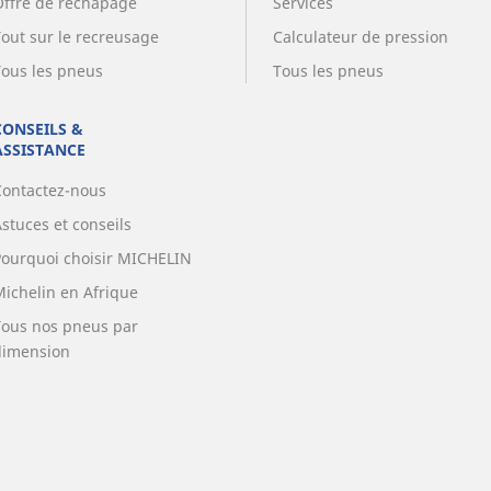
Offre de rechapage
Services
Tout sur le recreusage
Calculateur de pression
Tous les pneus
Tous les pneus
CONSEILS &
ASSISTANCE
Contactez-nous
stuces et conseils
Pourquoi choisir MICHELIN
Michelin en Afrique
Tous nos pneus par
dimension