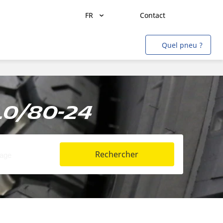
FR
Contact
Transport de marchandises
Quel pneu ?
Transport de personnes
Agriculture
Construction & Industrie
.0/80-24
Mines & Carrières
Aviation
Rechercher
Métro
Auto & SUV
Moto & scooter