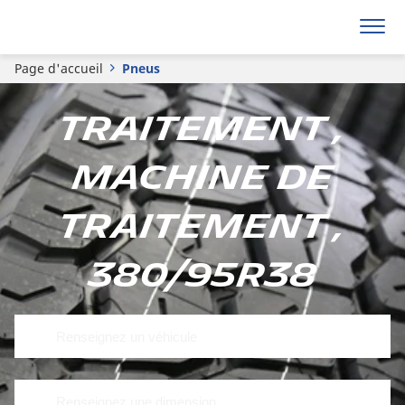
Page d'accueil
Pneus
Traitement ,
Machine de
traitement ,
380/95R38