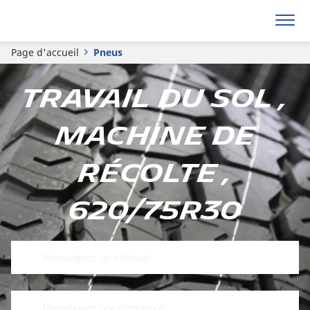
Page d'accueil
Pneus
Travail du sol ,
Machine de
récolte ,
620/75R30