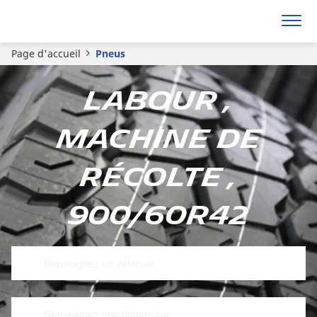
Page d'accueil
Pneus
Labour ,
Machine de
récolte ,
900/60R42