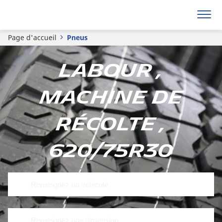
Page d'accueil
Pneus
Labour ,
Machine de
récolte ,
620/75R30