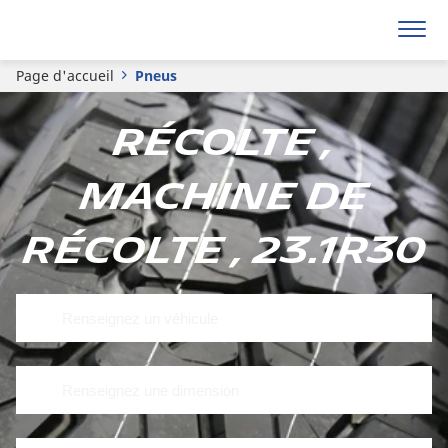
Page d'accueil
Pneus
Récolte ,
Machine de
récolte , 23.1R30